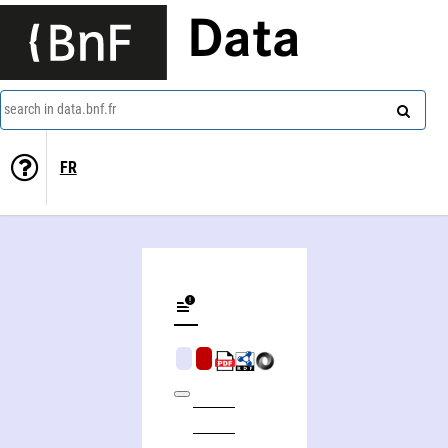
Data
search in data.bnf.fr
FR