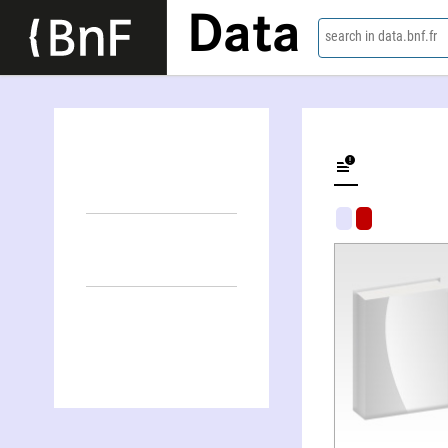
Data
search in data.bnf.fr