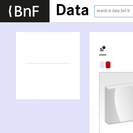
Data
search in data.bnf.fr