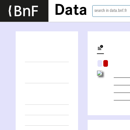
Data
search in data.bnf.fr