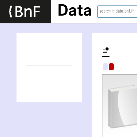
Data
search in data.bnf.fr