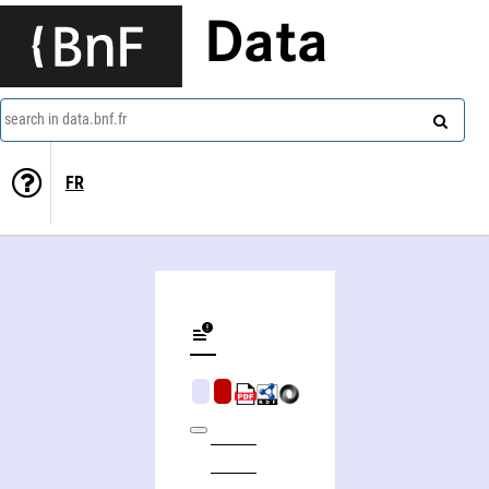
Data
search in data.bnf.fr
FR