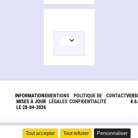
INFORMATIONS
MENTIONS
POLITIQUE DE
CONTACT
VERS
MISES À JOUR
LÉGALES
CONFIDENTIALITÉ
4.6
LE 28-04-2026
Tout accepter
Tout refuser
Personnaliser