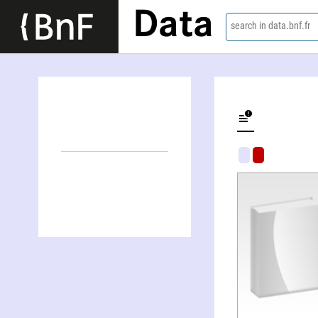
Data
search in data.bnf.fr