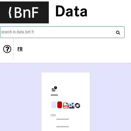
Data
search in data.bnf.fr
FR