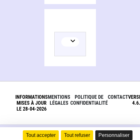
INFORMATIONS
MENTIONS
POLITIQUE DE
CONTACT
VERS
MISES À JOUR
LÉGALES
CONFIDENTIALITÉ
4.6
LE 28-04-2026
Tout accepter
Tout refuser
Personnaliser