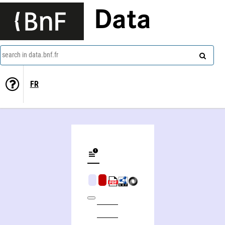
Data
search in data.bnf.fr
FR