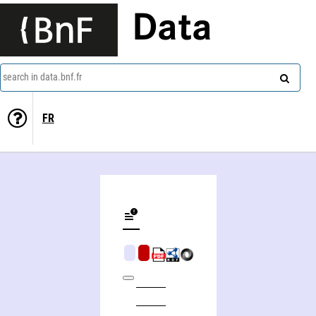
Data
search in data.bnf.fr
FR