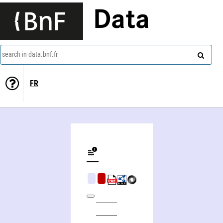
Data
search in data.bnf.fr
FR