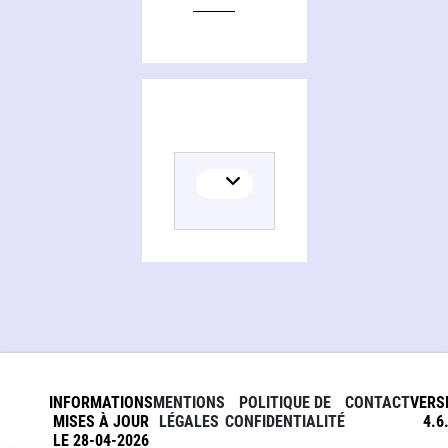
INFORMATIONS
MENTIONS
POLITIQUE DE
CONTACT
VERS
MISES À JOUR
LÉGALES
CONFIDENTIALITÉ
4.6
LE 28-04-2026