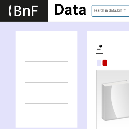
Data
search in data.bnf.fr