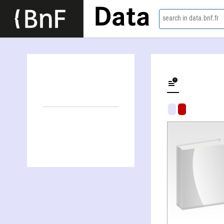
Data
search in data.bnf.fr