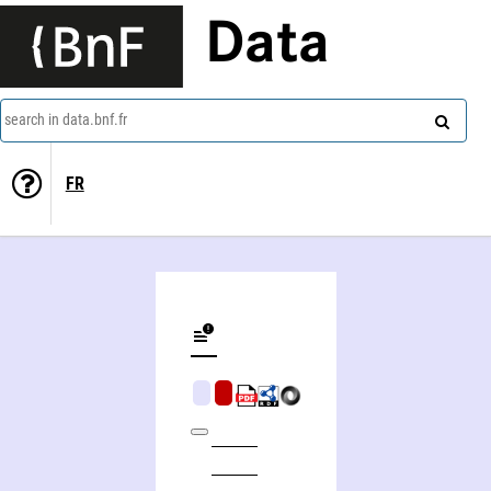
Data
search in data.bnf.fr
FR