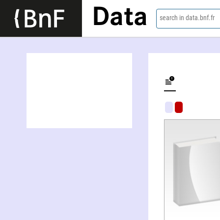
Data
search in data.bnf.fr