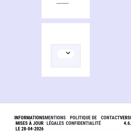
INFORMATIONS
MENTIONS
POLITIQUE DE
CONTACT
VERS
MISES À JOUR
LÉGALES
CONFIDENTIALITÉ
4.6
LE 28-04-2026