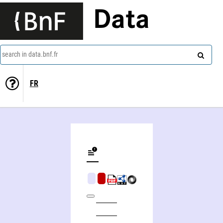
Data
search in data.bnf.fr
FR