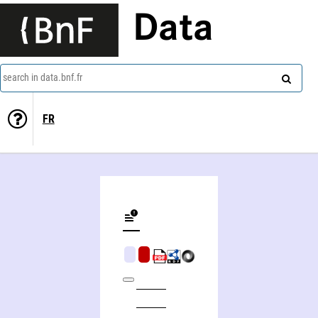
Data
search in data.bnf.fr
FR