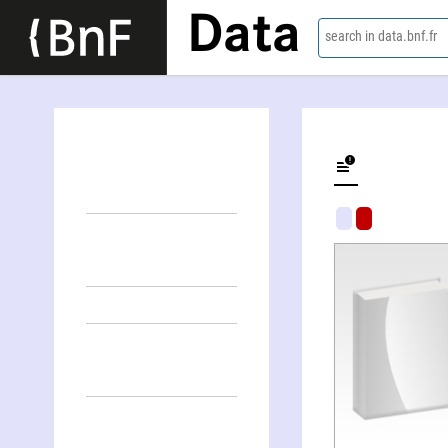
Data
search in data.bnf.fr