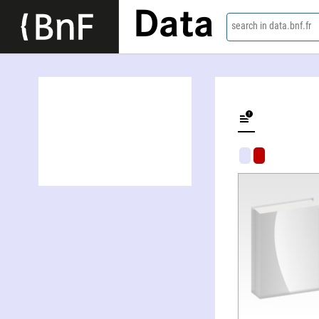
Data
search in data.bnf.fr