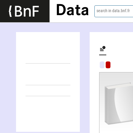
Data
search in data.bnf.fr