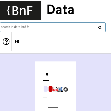
Data
search in data.bnf.fr
FR