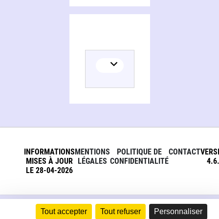
INFORMATIONS
MENTIONS
POLITIQUE DE
CONTACT
VERS
MISES À JOUR
LÉGALES
CONFIDENTIALITÉ
4.6
LE 28-04-2026
Tout accepter
Tout refuser
Personnaliser