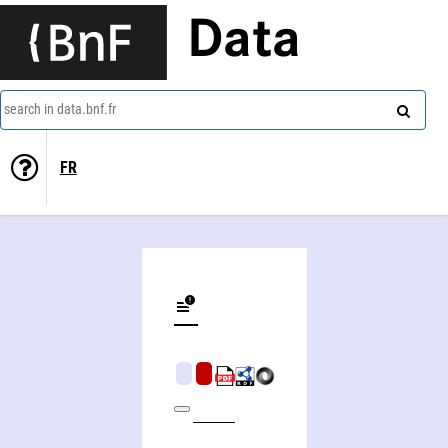
Data
search in data.bnf.fr
FR