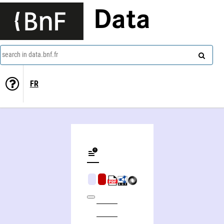
Data
search in data.bnf.fr
FR