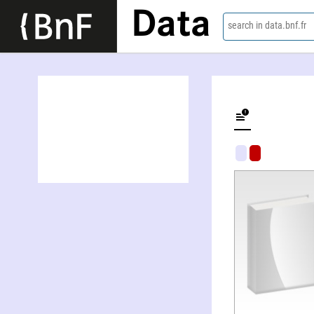
Data
search in data.bnf.fr