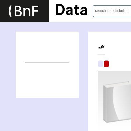
Data
search in data.bnf.fr