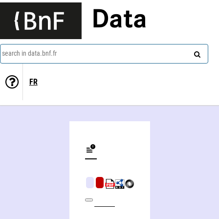
Data
search in data.bnf.fr
FR