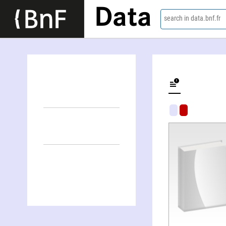
Data
search in data.bnf.fr