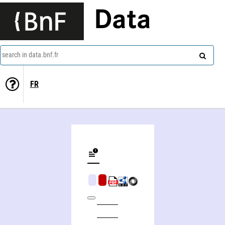
Data
search in data.bnf.fr
FR