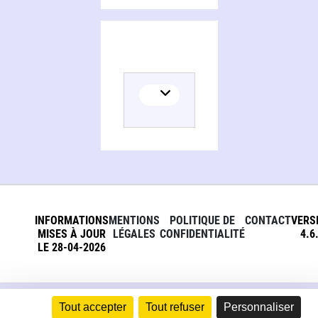
INFORMATIONS
MENTIONS
POLITIQUE DE
CONTACT
VERS
MISES À JOUR
LÉGALES
CONFIDENTIALITÉ
4.6
LE 28-04-2026
Tout accepter
Tout refuser
Personnaliser