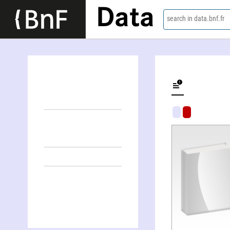
Data
search in data.bnf.fr