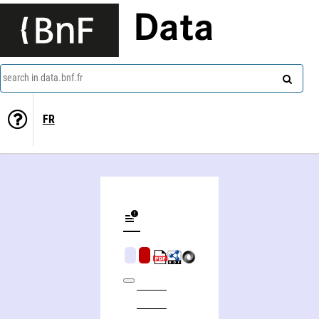
Data
search in data.bnf.fr
FR