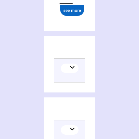
see more
Histoire de la France