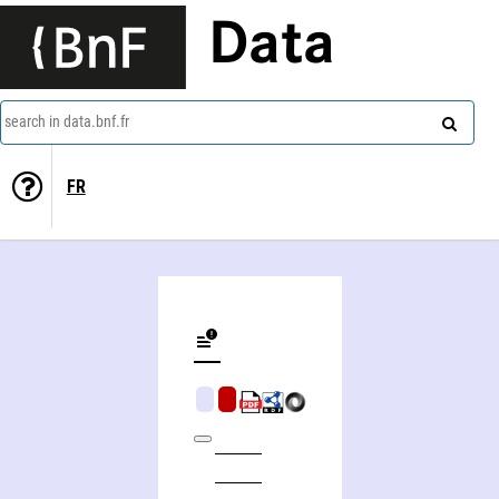
Data
search in data.bnf.fr
FR