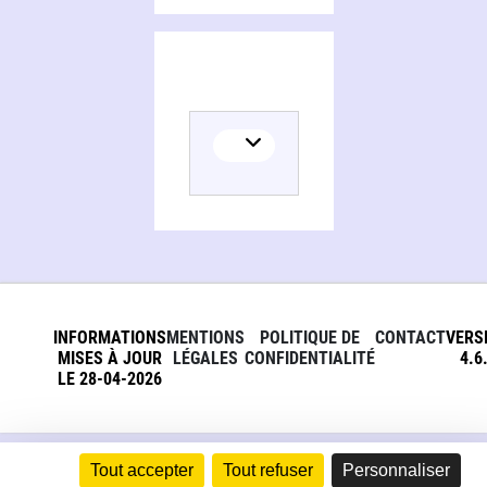
INFORMATIONS
MENTIONS
POLITIQUE DE
CONTACT
VERS
MISES À JOUR
LÉGALES
CONFIDENTIALITÉ
4.6
LE 28-04-2026
Tout accepter
Tout refuser
Personnaliser