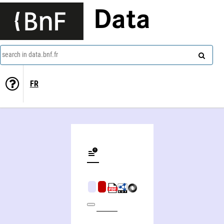
Data
search in data.bnf.fr
FR