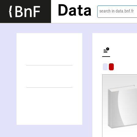
Data
search in data.bnf.fr
Joseph-Guy Ropartz ou Le pays inaccessible