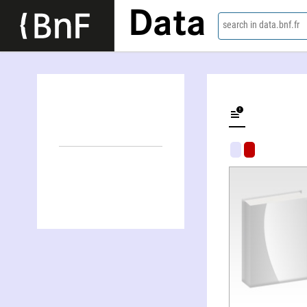
Data
search in data.bnf.fr