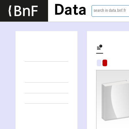
Data
search in data.bnf.fr