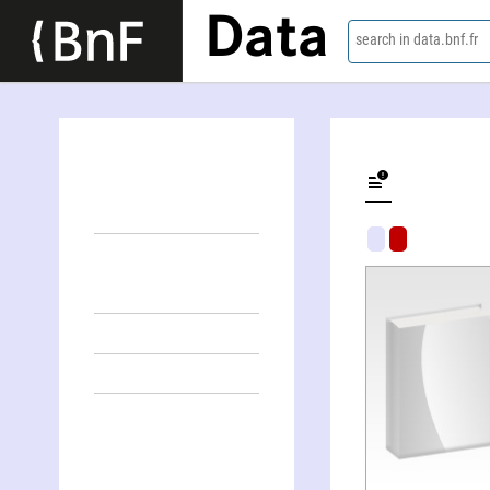
Data
search in data.bnf.fr