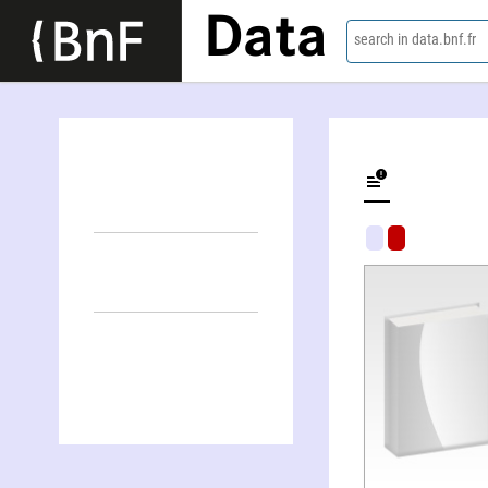
Data
search in data.bnf.fr