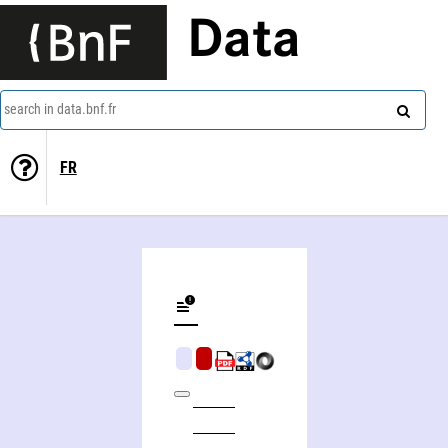
Data
search in data.bnf.fr
FR