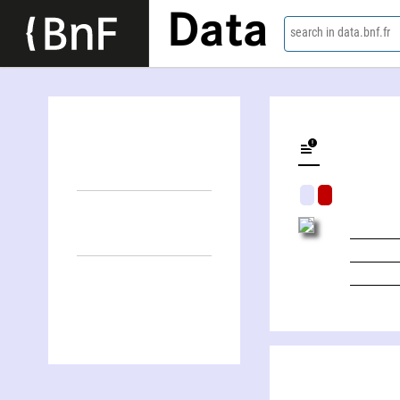
Data
search in data.bnf.fr