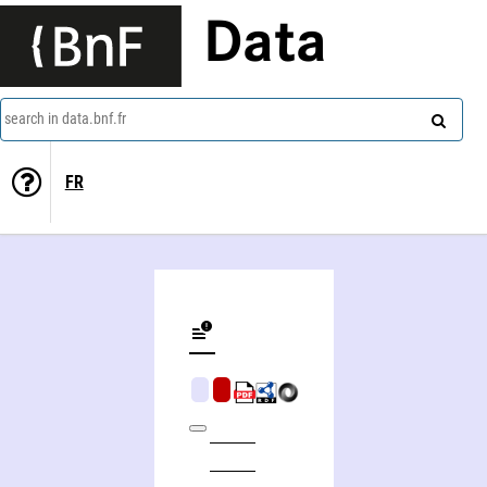
Data
search in data.bnf.fr
FR