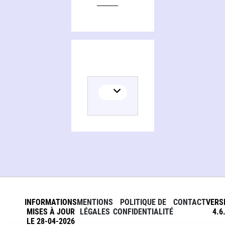
INFORMATIONS
MENTIONS
POLITIQUE DE
CONTACT
VERS
MISES À JOUR
LÉGALES
CONFIDENTIALITÉ
4.6
LE 28-04-2026