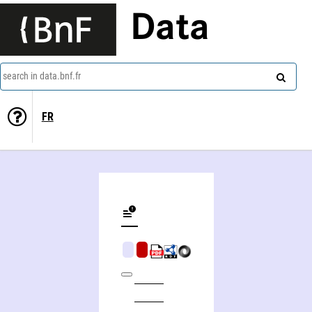
Data
search in data.bnf.fr
FR