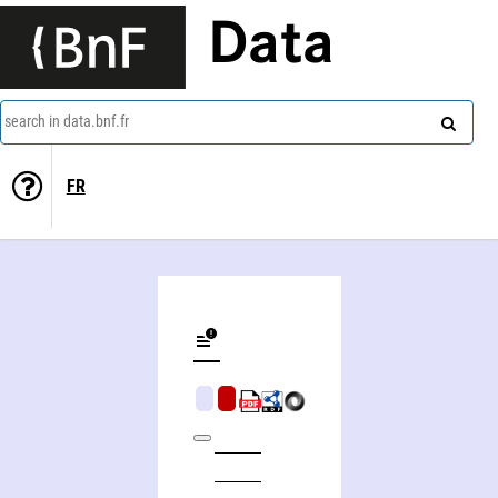
Data
search in data.bnf.fr
FR