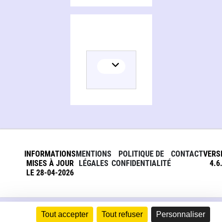
INFORMATIONS
MENTIONS
POLITIQUE DE
CONTACT
VERS
MISES À JOUR
LÉGALES
CONFIDENTIALITÉ
4.6
LE 28-04-2026
Tout accepter
Tout refuser
Personnaliser