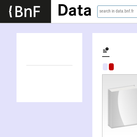
Data
search in data.bnf.fr