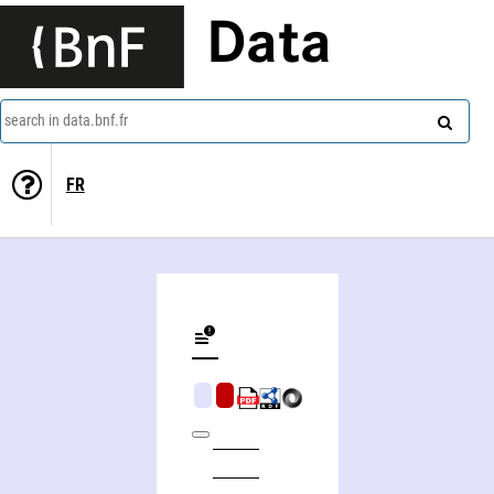
Data
search in data.bnf.fr
FR