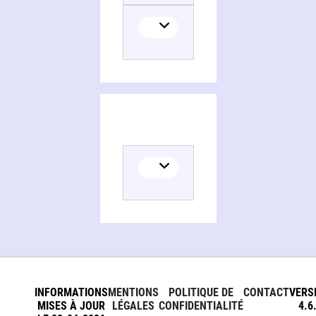
INFORMATIONS
MENTIONS
POLITIQUE DE
CONTACT
VERS
MISES À JOUR
LÉGALES
CONFIDENTIALITÉ
4.6