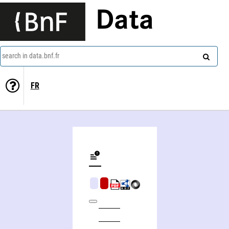
Data
search in data.bnf.fr
FR