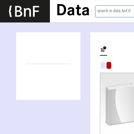
Data
search in data.bnf.fr