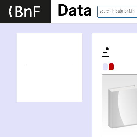
Data
search in data.bnf.fr