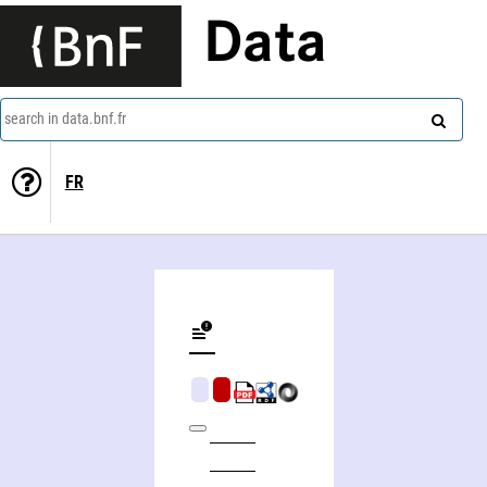
Data
search in data.bnf.fr
FR