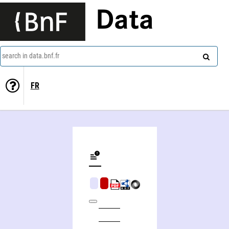
Data
search in data.bnf.fr
FR