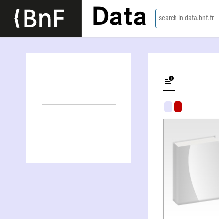
Data
search in data.bnf.fr